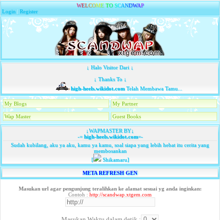
W
E
L
C
O
M
E
T
O
S
C
A
N
D
W
A
P
Login
|
Register
↓ Halo Visitor Dari ↓
↓ Thanks To ↓
high-heels.wikidot.com
Telah Membawa Tamu...
My Blogs
My Partner
Wap Master
Guest Books
↓WAPMASTER BY↓
-=
high-heels.wikidot.com
=-
Sudah kubilang, aku ya aku, kamu ya kamu, soal siapa yang lebih hebat itu cerita yang
membosankan
[
Shikamaru]
META REFRESH GEN
Masukan url agar pengunjung teralihkan ke alamat sesuai yg anda inginkan:
Contoh :
http://scandwap.xtgem.com
Masukan Waktu dalam detik :