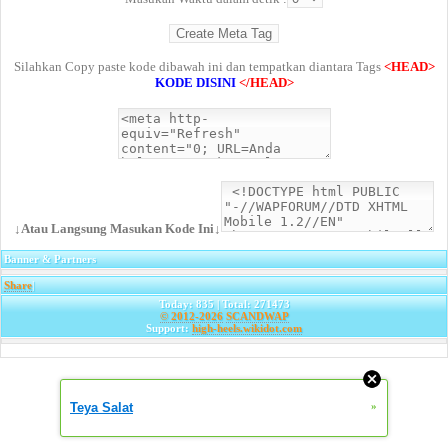
Silahkan Copy paste kode dibawah ini dan tempatkan diantara Tags
<HEAD>
KODE DISINI
</HEAD>
↓Atau Langsung Masukan Kode Ini↓
Banner & Partners
Share
|
Today: 835 | Total: 271473
© 2012-2026
SCANDWAP
Support:
high-heels.wikidot.com
Teya Salat
»