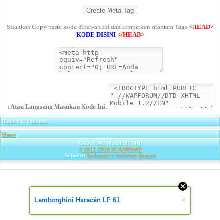
Silahkan Copy paste kode dibawah ini dan tempatkan diantara Tags
<HEAD>
KODE DISINI
</HEAD>
↓Atau Langsung Masukan Kode Ini↓
Banner & Partners
Share
|
Today: 842 | Total: 271480
© 2012-2026
SCANDWAP
Support:
kadastrovy-inzhener-dom.ru
Lamborghini Huracán LP 61
»