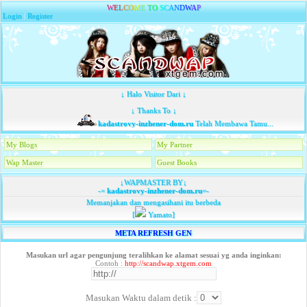
W
E
L
C
O
M
E
T
O
S
C
A
N
D
W
A
P
Login
|
Register
↓ Halo Visitor Dari ↓
↓ Thanks To ↓
kadastrovy-inzhener-dom.ru
Telah Membawa Tamu...
My Blogs
My Partner
Wap Master
Guest Books
↓WAPMASTER BY↓
-=
kadastrovy-inzhener-dom.ru
=-
Memanjakan dan mengasihani itu berbeda
[
Yamato]
META REFRESH GEN
Masukan url agar pengunjung teralihkan ke alamat sesuai yg anda inginkan:
Contoh :
http://scandwap.xtgem.com
Masukan Waktu dalam detik :