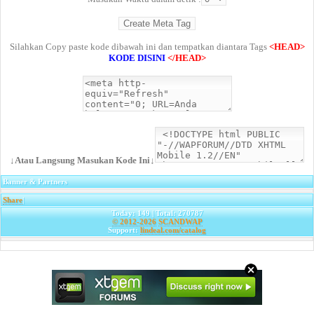
Silahkan Copy paste kode dibawah ini dan tempatkan diantara Tags
<HEAD>
KODE DISINI
</HEAD>
↓Atau Langsung Masukan Kode Ini↓
Banner & Partners
Share
|
Today: 149 | Total: 270787
© 2012-2026
SCANDWAP
Support:
lindeal.com/catalog