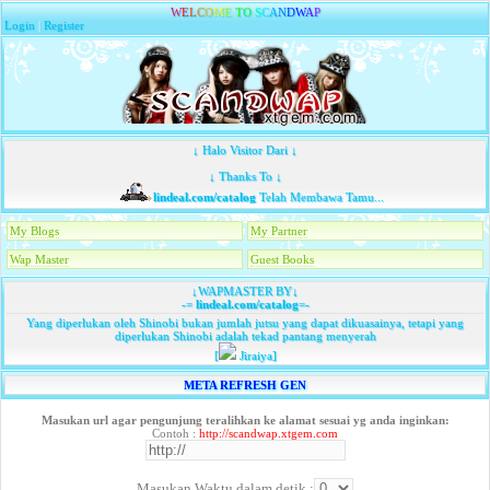
W
E
L
C
O
M
E
T
O
S
C
A
N
D
W
A
P
Login
|
Register
↓ Halo Visitor Dari ↓
↓ Thanks To ↓
lindeal.com/catalog
Telah Membawa Tamu...
My Blogs
My Partner
Wap Master
Guest Books
↓WAPMASTER BY↓
-=
lindeal.com/catalog
=-
Yang diperlukan oleh Shinobi bukan jumlah jutsu yang dapat dikuasainya, tetapi yang
diperlukan Shinobi adalah tekad pantang menyerah
[
Jiraiya]
META REFRESH GEN
Masukan url agar pengunjung teralihkan ke alamat sesuai yg anda inginkan:
Contoh :
http://scandwap.xtgem.com
Masukan Waktu dalam detik :