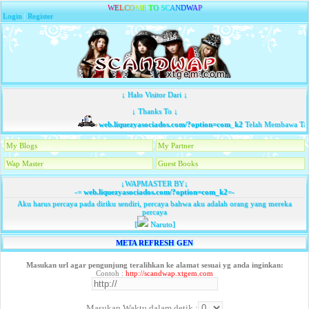
W
E
L
C
O
M
E
T
O
S
C
A
N
D
W
A
P
Login
|
Register
↓ Halo Visitor Dari ↓
↓ Thanks To ↓
web.liquezyasociados.com/?option=com_k2
Telah Membawa Tamu
My Blogs
My Partner
Wap Master
Guest Books
↓WAPMASTER BY↓
-=
web.liquezyasociados.com/?option=com_k2
=-
Aku harus percaya pada diriku sendiri, percaya bahwa aku adalah orang yang mereka
percaya
[
Naruto]
META REFRESH GEN
Masukan url agar pengunjung teralihkan ke alamat sesuai yg anda inginkan:
Contoh :
http://scandwap.xtgem.com
Masukan Waktu dalam detik :