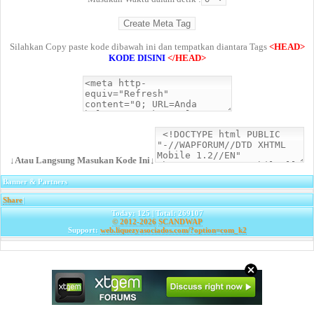
Silahkan Copy paste kode dibawah ini dan tempatkan diantara Tags
<HEAD>
KODE DISINI
</HEAD>
↓Atau Langsung Masukan Kode Ini↓
Banner & Partners
Share
|
Today: 125 | Total: 269107
© 2012-2026
SCANDWAP
Support:
web.liquezyasociados.com/?option=com_k2