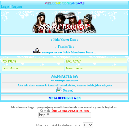
W
E
L
C
O
M
E
T
O
S
C
A
N
D
W
A
P
Login
|
Register
↓ Halo Visitor Dari ↓
↓ Thanks To ↓
wuzaporn.com
Telah Membawa Tamu...
My Blogs
My Partner
Wap Master
Guest Books
↓WAPMASTER BY↓
-=
wuzaporn.com
=-
Aku tak akan menarik kembali kata-kataku, karena itulah jalan ninjaku
[
Naruto]
META REFRESH GEN
Masukan url agar pengunjung teralihkan ke alamat sesuai yg anda inginkan:
Contoh :
http://scandwap.xtgem.com
Masukan Waktu dalam detik :