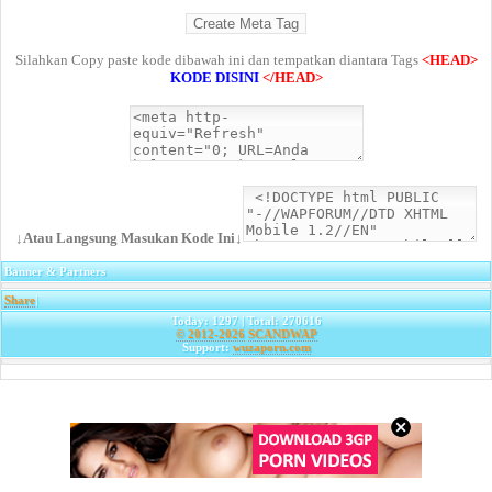
Silahkan Copy paste kode dibawah ini dan tempatkan diantara Tags
<HEAD>
KODE DISINI
</HEAD>
↓Atau Langsung Masukan Kode Ini↓
Banner & Partners
Share
|
Today: 1297 | Total: 270616
© 2012-2026
SCANDWAP
Support:
wuzaporn.com