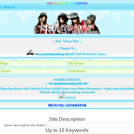
W
E
L
C
O
M
E
T
O
S
C
A
N
D
W
A
P
n
|
Register
↓ Halo Visitor Dari ↓
↓ Thanks To ↓
tbwqi.pintupandang.biz.id
Telah Membawa Tamu...
Blogs
My Partner
 Master
Guest Books
↓WAPMASTER BY↓
-=
tbwqi.pintupandang.biz.id
=-
Yang diperlukan oleh Shinobi bukan jumlah jutsu yang dapat dikuasainya, tetapi yang diperluka
Shinobi adalah tekad pantang menyerah
[
Jiraiya]
META TAG GENERATOR
Site Description
(more descriptive the better)
Up to 10 Keywords