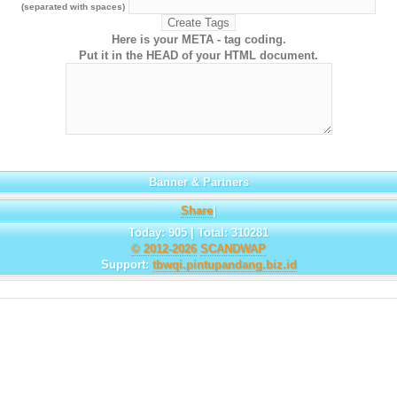
(separated with spaces)
Here is your META - tag coding.
Put it in the HEAD of your HTML document.
Banner & Partners
Share
|
Today: 905 | Total: 310281
© 2012-2026
SCANDWAP
Support:
tbwqi.pintupandang.biz.id