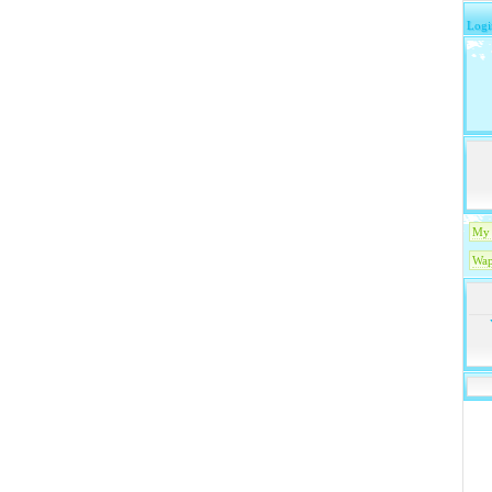
Logi
My 
Wap