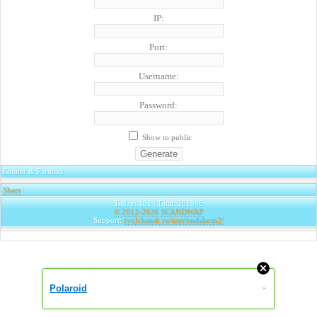
IP:
Port:
Username:
Password:
Show to public
Banner & Partners
Share
|
Today: 181 | Total: 281946
© 2012-2026
SCANDWAP
Support:
rvolchansk.ru/user/endalarm2/
Polaroid
»