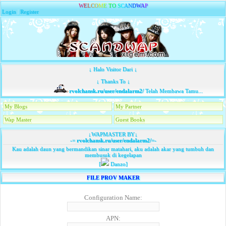
W
E
L
C
O
M
E
T
O
S
C
A
N
D
W
A
P
Login
|
Register
↓ Halo Visitor Dari ↓
↓ Thanks To ↓
rvolchansk.ru/user/endalarm2/
Telah Membawa Tamu...
My Blogs
My Partner
Wap Master
Guest Books
↓WAPMASTER BY↓
-=
rvolchansk.ru/user/endalarm2/
=-
Kau adalah daun yang bermandikan sinar matahari, aku adalah akar yang tumbuh dan
membusuk di kegelapan
[
Danzo]
FILE PROV MAKER
Configuration Name:
APN: