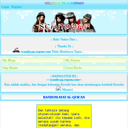
W
E
L
C
O
M
E
T
O
S
C
A
N
D
W
A
P
Login
|
Register
↓ Halo Visitor Dari ↓
↓ Thanks To ↓
scandwap.xtgem.com
Telah Membawa Tamu...
My Blogs
My Partner
Wap Master
Guest Books
↓WAPMASTER BY↓
-=
scandwap.xtgem.com
=-
Kau adalah anakku, dan dengan kekuatan Kyuubi kau akan membangun kembali Konoha
[
Minato]
RANDOM AYAT AL-QUR'AN