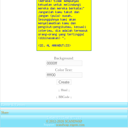
Background:
Color Text:
↓ Html ↓
↓ BBCode ↓
Banner & Partners
Share
|
Today: 91 | Total: 977333
© 2012-2026
SCANDWAP
Support:
scandwap.xtgem.com