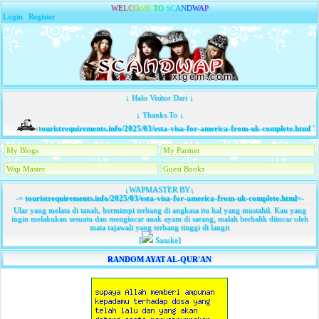
W
E
L
C
O
M
E
T
O
S
C
A
N
D
W
A
P
Login
|
Register
↓ Halo Visitor Dari ↓
↓ Thanks To ↓
touristrequirements.info/2025/03/esta-visa-for-america-from-uk-complete.html
Te
My Blogs
My Partner
Wap Master
Guest Books
↓WAPMASTER BY↓
-=
touristrequirements.info/2025/03/esta-visa-for-america-from-uk-complete.html
=-
Ular yang melata di tanah, bermimpi terbang di angkasa itu hal yang mustahil. Kau yang
ingin melakukan sesuatu dan mengincar anak ayam di sarang, malah berbalik diincar oleh
mata rajawali yang terbang tinggi di langit
[
Sasuke]
RANDOM AYAT AL-QUR'AN