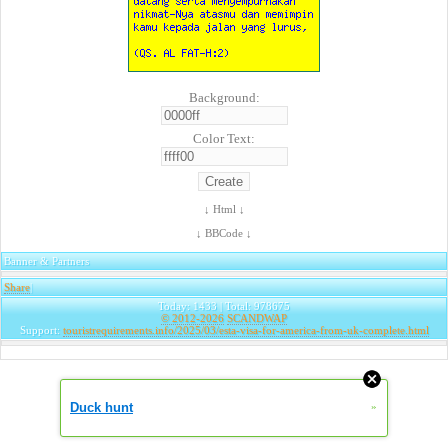
Background:
Color Text:
↓ Html ↓
↓ BBCode ↓
Banner & Partners
Share
|
Today: 1433 | Total: 978675
© 2012-2026
SCANDWAP
Support:
touristrequirements.info/2025/03/esta-visa-for-america-from-uk-complete.html
Duck hunt
»