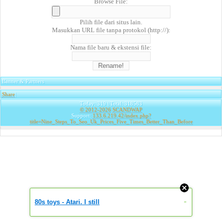
Browse File:
Pilih file dari situs lain.
Masukkan URL file tanpa protokol (http://):
Nama file baru & ekstensi file:
Banner & Partners
Share
|
Today: 319 | Total: 318583
© 2012-2026
SCANDWAP
Support:
133.6.219.42/index.php?
title=Nine_Steps_To_Seo_Uk_Prices_Five_Times_Better_Than_Before
80s toys - Atari. I still
»