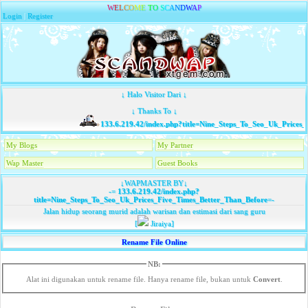
W
E
L
C
O
M
E
T
O
S
C
A
N
D
W
A
P
Login
|
Register
↓ Halo Visitor Dari ↓
↓ Thanks To ↓
133.6.219.42/index.php?title=Nine_Steps_To_Seo_Uk_Prices_
My Blogs
My Partner
Wap Master
Guest Books
↓WAPMASTER BY↓
-=
133.6.219.42/index.php?
title=Nine_Steps_To_Seo_Uk_Prices_Five_Times_Better_Than_Before
=-
Jalan hidup seorang murid adalah warisan dan estimasi dari sang guru
[
Jiraiya]
Rename File Online
NB:
Alat ini digunakan untuk rename file. Hanya rename file, bukan untuk
Convert
.