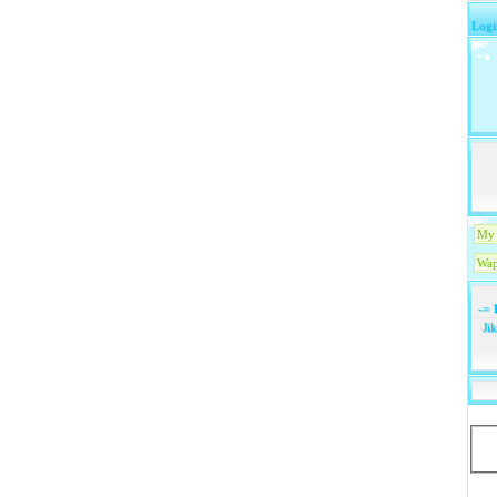
Logi
My 
Wap
-=
1
Ji