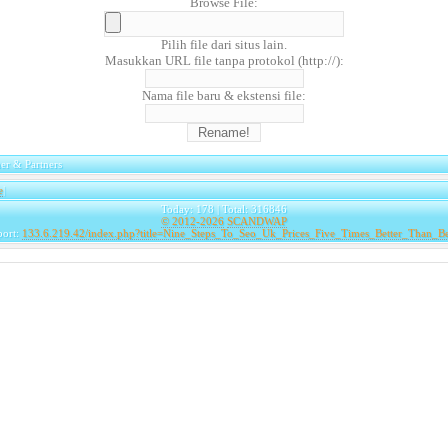
Browse File:
Pilih file dari situs lain.
Masukkan URL file tanpa protokol (http://):
Nama file baru & ekstensi file:
er & Partners
e
|
Today: 178 | Total: 316846
© 2012-2026
SCANDWAP
port:
133.6.219.42/index.php?title=Nine_Steps_To_Seo_Uk_Prices_Five_Times_Better_Than_B