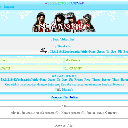
W
E
L
C
O
M
E
T
O
S
C
A
N
D
W
A
P
n
|
Register
↓ Halo Visitor Dari ↓
↓ Thanks To ↓
133.6.219.42/index.php?title=Nine_Steps_To_Seo_Uk_Price
Blogs
My Partner
 Master
Guest Books
↓WAPMASTER BY↓
33.6.219.42/index.php?title=Nine_Steps_To_Seo_Uk_Prices_Five_Times_Better_Than_Befo
Kau adalah anakku, dan dengan kekuatan Kyuubi kau akan membangun kembali Konoha
[
Minato]
Rename File Online
NB:
Alat ini digunakan untuk rename file. Hanya rename file, bukan untuk
Convert
.
Browse File: