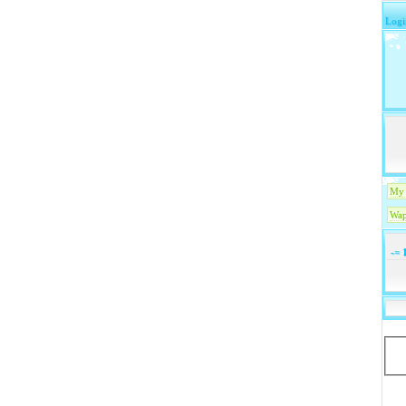
Logi
My 
Wap
-=
1