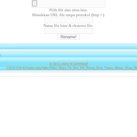
Pilih file dari situs lain.
Masukkan URL file tanpa protokol (http://):
Nama file baru & ekstensi file:
er & Partners
e
|
Today: 179 | Total: 316847
© 2012-2026
SCANDWAP
port:
133.6.219.42/index.php?title=Nine_Steps_To_Seo_Uk_Prices_Five_Times_Better_Than_B