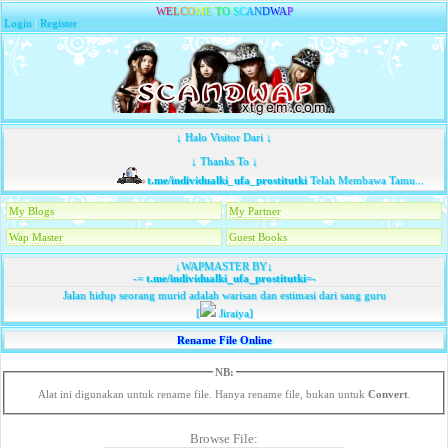
W
E
L
C
O
M
E
T
O
S
C
A
N
D
W
A
P
Login
|
Register
↓ Halo Visitor Dari ↓
↓ Thanks To ↓
t.me/individualki_ufa_prostitutki
Telah Membawa Tamu...
My Blogs
My Partner
Wap Master
Guest Books
↓WAPMASTER BY↓
-=
t.me/individualki_ufa_prostitutki
=-
Jalan hidup seorang murid adalah warisan dan estimasi dari sang guru
[
Jiraiya]
Rename File Online
NB:
Alat ini digunakan untuk rename file. Hanya rename file, bukan untuk
Convert
.
Browse File: