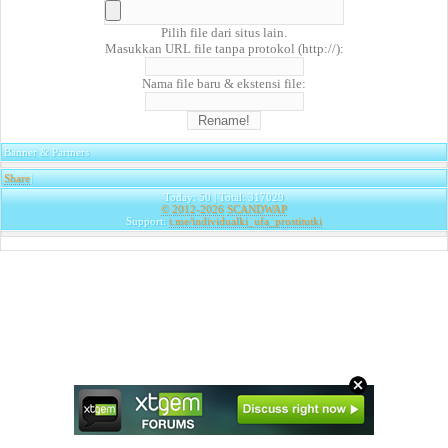
Pilih file dari situs lain.
Masukkan URL file tanpa protokol (http://):
Nama file baru & ekstensi file:
Banner & Partners
Share
|
Today: 50 | Total: 317029
© 2012-2026
SCANDWAP
Support:
t.me/individualki_ufa_prostitutki