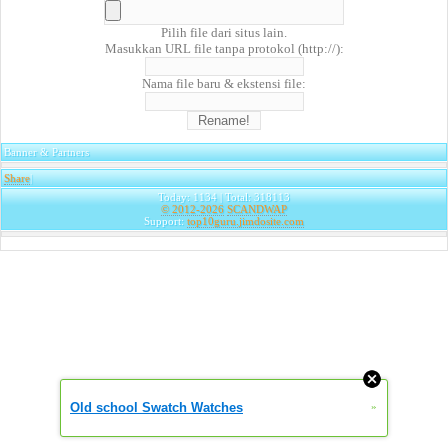
Pilih file dari situs lain.
Masukkan URL file tanpa protokol (http://):
Nama file baru & ekstensi file:
Banner & Partners
Share
|
Today: 1134 | Total: 318113
© 2012-2026
SCANDWAP
Support:
top10guru.jimdosite.com
Old school Swatch Watches
»