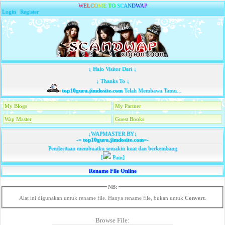
W
E
L
C
O
M
E
T
O
S
C
A
N
D
W
A
P
Login
|
Register
↓ Halo Visitor Dari ↓
↓ Thanks To ↓
top10guru.jimdosite.com
Telah Membawa Tamu...
My Blogs
My Partner
Wap Master
Guest Books
↓WAPMASTER BY↓
-=
top10guru.jimdosite.com
=-
Penderitaan membuatku semakin kuat dan berkembang
[
Pain]
Rename File Online
NB:
Alat ini digunakan untuk rename file. Hanya rename file, bukan untuk
Convert
.
Browse File: