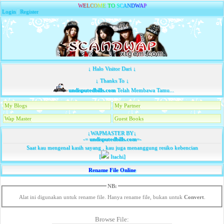
W
E
L
C
O
M
E
T
O
S
C
A
N
D
W
A
P
Login
|
Register
↓ Halo Visitor Dari ↓
↓ Thanks To ↓
undisputedbills.com
Telah Membawa Tamu...
My Blogs
My Partner
Wap Master
Guest Books
↓WAPMASTER BY↓
-=
undisputedbills.com
=-
Saat kau mengenal kasih sayang , kau juga menanggung resiko kebencian
[
Itachi]
Rename File Online
NB:
Alat ini digunakan untuk rename file. Hanya rename file, bukan untuk
Convert
.
Browse File: