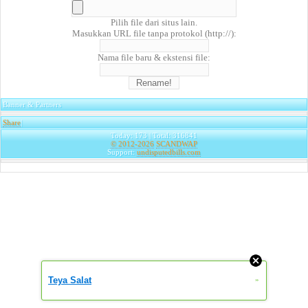
Pilih file dari situs lain.
Masukkan URL file tanpa protokol (http://):
Nama file baru & ekstensi file:
Banner & Partners
Share
|
Today: 173 | Total: 316841
© 2012-2026
SCANDWAP
Support:
undisputedbills.com
Teya Salat
»