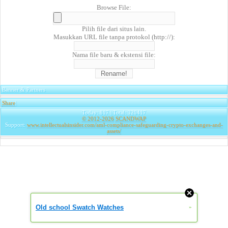
Browse File:
Pilih file dari situs lain.
Masukkan URL file tanpa protokol (http://):
Nama file baru & ekstensi file:
Banner & Partners
Share
|
Today: 817 | Total: 320417
© 2012-2026
SCANDWAP
Support:
www.intellectualsinsider.com/aml-compliance-safeguarding-crypto-exchanges-and-
assets/
Old school Swatch Watches
»