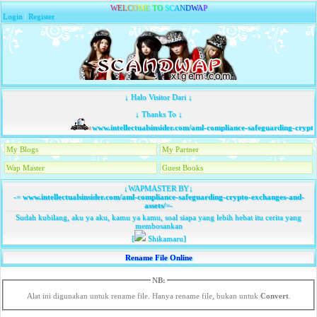
W
E
L
C
O
M
E
T
O
S
C
A
N
D
W
A
P
Login
|
Register
↓ Halo Visitor Dari ↓
↓ Thanks To ↓
www.intellectualsinsider.com/aml-compliance-safeguarding-crypto-
My Blogs
My Partner
Wap Master
Guest Books
↓WAPMASTER BY↓
-=
www.intellectualsinsider.com/aml-compliance-safeguarding-crypto-exchanges-and-
assets/
=-
Sudah kubilang, aku ya aku, kamu ya kamu, soal siapa yang lebih hebat itu cerita yang
membosankan
[
Shikamaru]
Rename File Online
NB:
Alat ini digunakan untuk rename file. Hanya rename file, bukan untuk
Convert
.