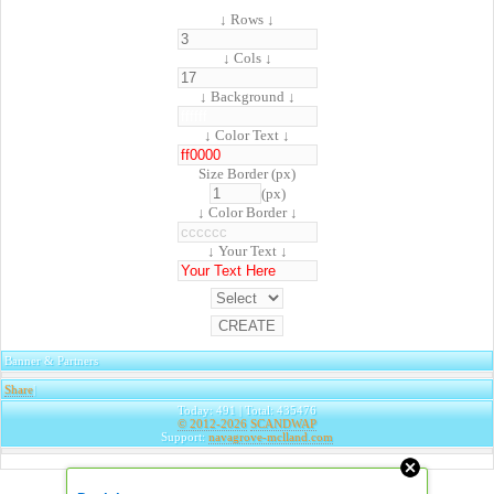
↓ Rows ↓
↓ Cols ↓
↓ Background ↓
↓ Color Text ↓
Size Border (px)
(px)
↓ Color Border ↓
↓ Your Text ↓
Banner & Partners
Share
|
Today: 491 | Total: 435476
© 2012-2026
SCANDWAP
Support:
navagrove-mclland.com