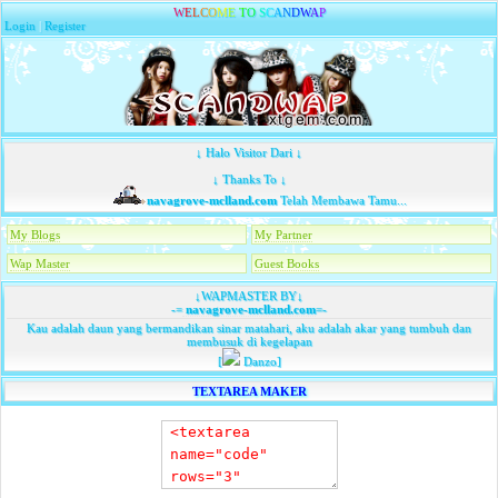
W
E
L
C
O
M
E
T
O
S
C
A
N
D
W
A
P
Login
|
Register
↓ Halo Visitor Dari ↓
↓ Thanks To ↓
navagrove-mclland.com
Telah Membawa Tamu...
My Blogs
My Partner
Wap Master
Guest Books
↓WAPMASTER BY↓
-=
navagrove-mclland.com
=-
Kau adalah daun yang bermandikan sinar matahari, aku adalah akar yang tumbuh dan
membusuk di kegelapan
[
Danzo]
TEXTAREA MAKER